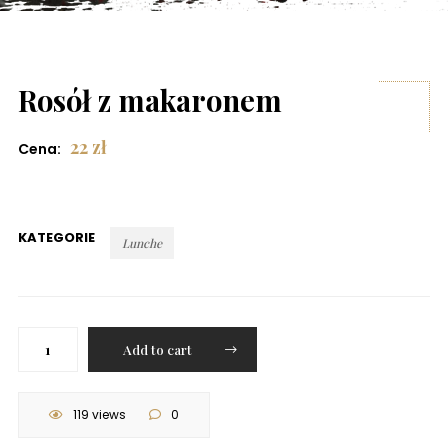
Rosół z makaronem
22
zł
Cena:
KATEGORIE
Lunche
Rosół
Add to cart
z
makaronem
quantity
119 views
0