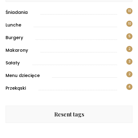
10
Śniadania
10
Lunche
5
Burgery
2
Makarony
3
Sałaty
2
Menu dziecięce
4
Przekąski
Resent tags