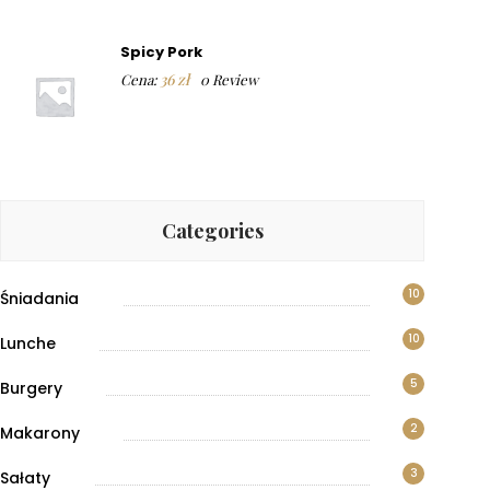
Spicy Pork
36
zł
Cena:
0 Review
Categories
10
Śniadania
10
Lunche
5
Burgery
2
Makarony
3
Sałaty