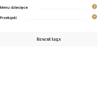
2
Menu dziecięce
4
Przekąski
Resent tags