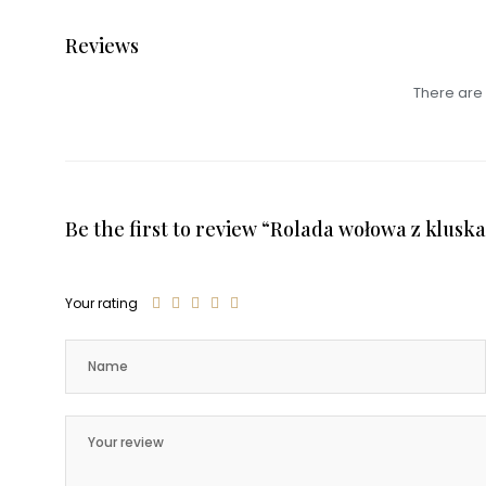
i
ogórkiem
Reviews
kiszonym
quantity
There are 
Be the first to review “Rolada wołowa z klusk
Your rating