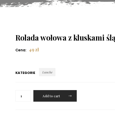
Rolada wołowa z kluskami śl
49
zł
Cena:
Lunche
KATEGORIE
Rolada
Add to cart
wołowa
z
kluskami
śląskimi