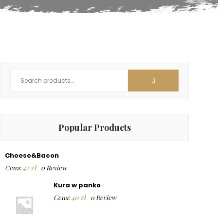
Popular Products
Cheese&Bacon
42
zł
Cena:
0 Review
Kura w panko
40
zł
Cena:
0 Review