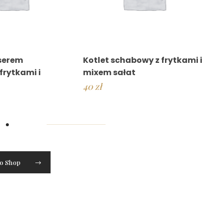
 serem
Kotlet schabowy z frytkami i
frytkami i
mixem sałat
40
zł
to Shop