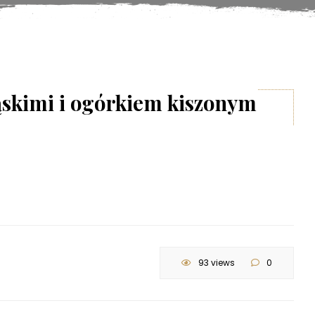
ąskimi i ogórkiem kiszonym
93 views
0