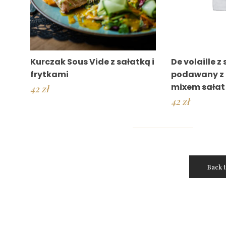
Kurczak Sous Vide z sałatką i
De volaille z
frytkami
podawany z 
mixem sałat
42
zł
42
zł
Back 